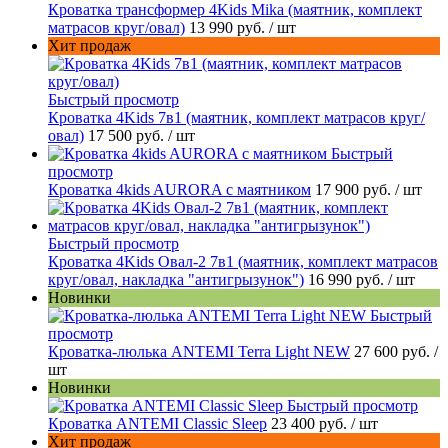
Кроватка трансформер 4Kids Mika (маятник, комплект
матрасов круг/овал)
13 990 руб.
/ шт
Хит продаж
Быстрый просмотр
Кроватка 4Kids 7в1 (маятник, комплект матрасов круг/
овал)
17 500 руб.
/ шт
Быстрый
просмотр
Кроватка 4kids AURORA c маятником
17 900 руб.
/ шт
Быстрый просмотр
Кроватка 4Kids Овал-2 7в1 (маятник, комплект матрасов
круг/овал, накладка "антигрызунок")
16 990 руб.
/ шт
Новинки
Быстрый
просмотр
Кроватка-люлька ANTEMI Terra Light NEW
27 600 руб.
/
шт
Новинки
Быстрый просмотр
Кроватка ANTEMI Classic Sleep
23 400 руб.
/ шт
Хит продаж