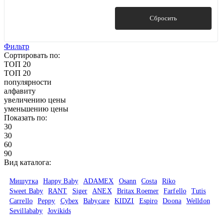
Показать
Сбросить
Фильтр
Сортировать по:
ТОП 20
ТОП 20
популярности
алфавиту
увеличению цены
уменьшению цены
Показать по:
30
30
60
90
Вид каталога:
Мишутка
Happy Baby
ADAMEX
Osann
Costa
Riko
Sweet Baby
RANT
Siger
ANEX
Britax Roemer
Farfello
Tutis
Carrello
Peppy
Cybex
Babycare
KIDZI
Espiro
Doona
Welldon
Sevillababy
Jovikids