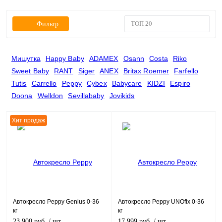
ТОП 20
Фильтр
Мишутка
Happy Baby
ADAMEX
Osann
Costa
Riko
Sweet Baby
RANT
Siger
ANEX
Britax Roemer
Farfello
Tutis
Carrello
Peppy
Cybex
Babycare
KIDZI
Espiro
Doona
Welldon
Sevillababy
Jovikids
Хит продаж
Автокресло Peppy Genius 0-36
Автокресло Peppy UNOfix 0-36
кг
кг
23 900 руб.
/ шт
17 999 руб.
/ шт