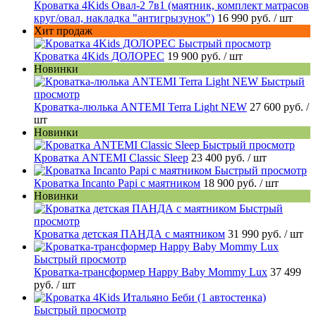
Кроватка 4Kids Овал-2 7в1 (маятник, комплект матрасов
круг/овал, накладка "антигрызунок")
16 990 руб.
/ шт
Хит продаж
Быстрый просмотр
Кроватка 4Kids ДОЛОРЕС
19 900 руб.
/ шт
Новинки
Быстрый
просмотр
Кроватка-люлька ANTEMI Terra Light NEW
27 600 руб.
/
шт
Новинки
Быстрый просмотр
Кроватка ANTEMI Classic Sleep
23 400 руб.
/ шт
Быстрый просмотр
Кроватка Incanto Papi с маятником
18 900 руб.
/ шт
Новинки
Быстрый
просмотр
Кроватка детская ПАНДА с маятником
31 990 руб.
/ шт
Быстрый просмотр
Кроватка-трансформер Happy Baby Mommy Lux
37 499
руб.
/ шт
Быстрый просмотр