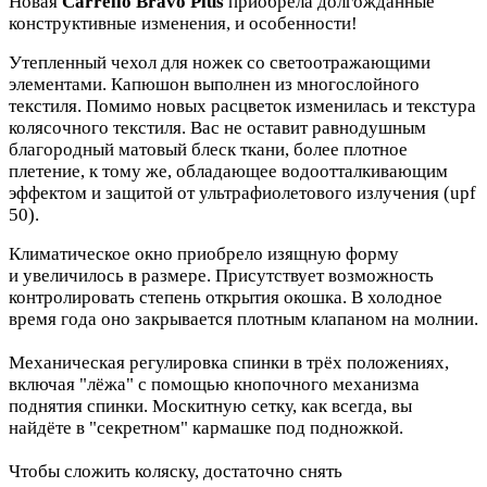
Новая
Carrello Bravo Plus
приобрела долгожданные
конструктивные изменения, и особенности!
Утепленный чехол для ножек со светоотражающими
элементами. Капюшон выполнен из многослойного
текстиля. Помимо новых расцветок изменилась и текстура
колясочного текстиля. Вас не оставит равнодушным
благородный матовый блеск ткани, более плотное
плетение, к тому же, обладающее водоотталкивающим
эффектом и защитой от ультрафиолетового излучения (upf
50).
Климатическое окно приобрело изящную форму
и увеличилось в размере. Присутствует возможность
контролировать степень открытия окошка. В холодное
время года оно закрывается плотным клапаном на молнии.
Механическая регулировка спинки в трёх положениях,
включая "лёжа" с помощью кнопочного механизма
поднятия спинки. Москитную сетку, как всегда, вы
найдёте в "секретном" кармашке под подножкой.
Чтобы сложить коляску, достаточно снять